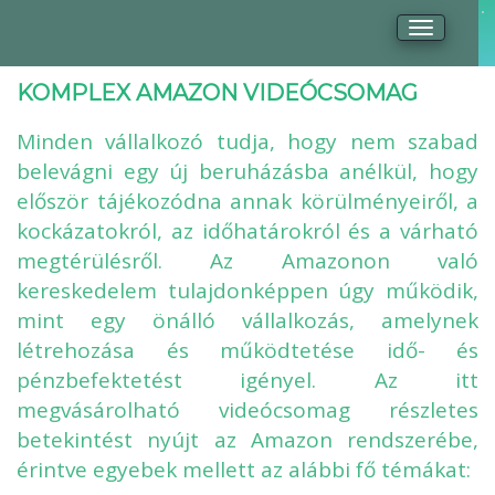
menu.to
KOMPLEX AMAZON VIDEÓCSOMAG
Minden vállalkozó tudja, hogy nem szabad
belevágni egy új beruházásba anélkül, hogy
először tájékozódna annak körülményeiről, a
kockázatokról, az időhatárokról és a várható
megtérülésről. Az Amazonon való
kereskedelem tulajdonképpen úgy működik,
mint egy önálló vállalkozás, amelynek
létrehozása és működtetése idő- és
pénzbefektetést igényel. Az itt
megvásárolható videócsomag részletes
betekintést nyújt az Amazon rendszerébe,
érintve egyebek mellett az alábbi fő témákat: